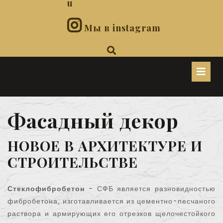
u
Мы в instagram
O
B
Фасадный декор
НОВОЕ В АРХИТЕКТУРЕ И
СТРОИТЕЛЬСТВЕ
Стеклофибробетон
– СФБ является разновидностью
фибробетона, изготавливается из цементно-песчаного
раствора и армирующих его отрезков щелочестойкого