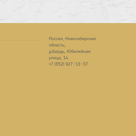
Россия, Новосибирская
область,
д.Бердь, Юбилейная
улица, 14
+7 (952) 927-13-57