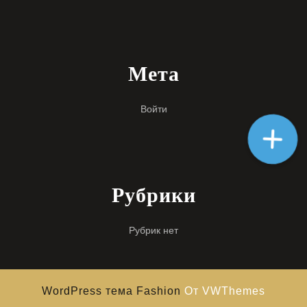
Мета
Войти
Рубрики
Рубрик нет
WordPress тема Fashion
От VWThemes
Прокрутить