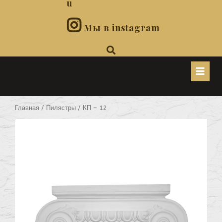
u
Мы в instagram
O
B
Главная
/
Пилястры
/ КП – 12