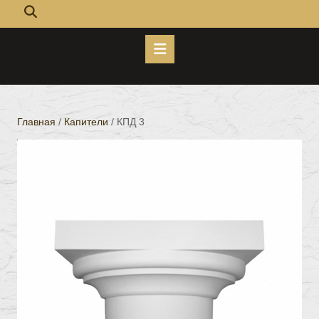
Кнопка
Открыть
Главная
/
Капители
/ КПД 3