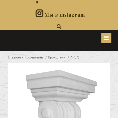
u
Мы в instagram
O
B
Главная
/
Кронштейны
/ Кронштейн (КР-17)